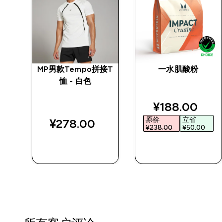
】
MP男款Tempo拼接T
一水肌酸粉
白粉
恤 - 白色
discounted p
¥188.00‎
原价
立省
¥278.00‎
¥238.00‎
¥50.00‎
快速购买
快速购买