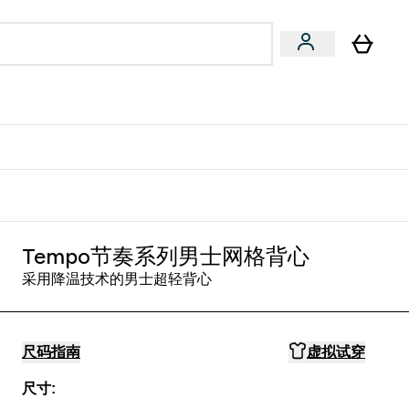
专家建议
Enter 专家建议 submenu
⌄
特惠清单！
Tempo节奏系列男士网格背心
采用降温技术的男士超轻背心
尺码指南
虚拟试穿
尺寸: