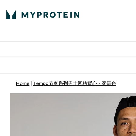
蛋白粉
E
满58
Home
Tempo节奏系列男士网格背心 - 雾霭色