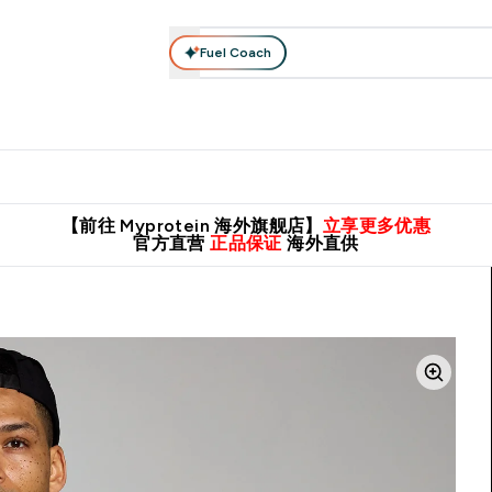
Fuel Coach
肌酸系列
运动服饰
维生素矿物质
高蛋白零食
素食系列
nter 蛋白粉 submenu
Enter 运动服饰 submenu
⌄
⌄
8元包邮！
英国制造 精品保证！
推荐亲友，赢取双份福利！
临期
【前往 Myprotein 海外旗舰店】
立享更多优惠
官方直营
正品保证
海外直供