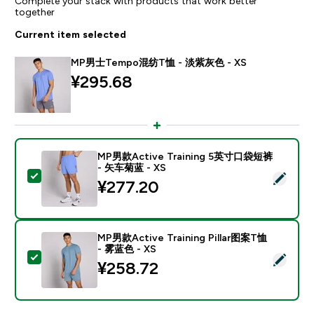
Complete your stack with products that work better
together
Current item selected
MP男士Tempo混纺T恤 - 淡紫灰色 - XS
¥295.68‎
MP男款Active Training 5英寸口袋短裤
- 矢车菊蓝 - XS
Select this product - MP男款Active Training 5英
¥277.20‎
MP男款Active Training Pillar图案T恤
- 雾蓝色 - XS
Select this product - MP男款Active Training Pillar
¥258.72‎