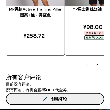
MP男款Active Training Pillar
MP男士训练短袖T恤 -
图案T恤 - 雾蓝色
discounte
¥98.00‎
原价 ¥128.00‎
¥258.72‎
立省 ¥30.00‎
快速购买
快速购买
所有客户评论
目前没有评论。
撰写评论，有机会赢得¥100 代金券。
创建评论