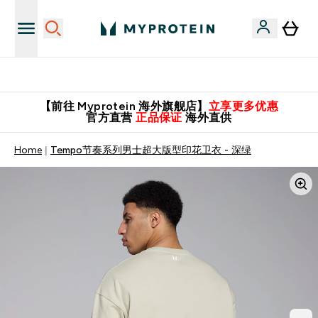
英国制造 精品保证！
【前往 Myprotein 海外旗舰店】
立享更多优惠
官方直营
正品保证
海外直供
Home
Tempo节奏系列男士超大版型印花卫衣 - 深绿