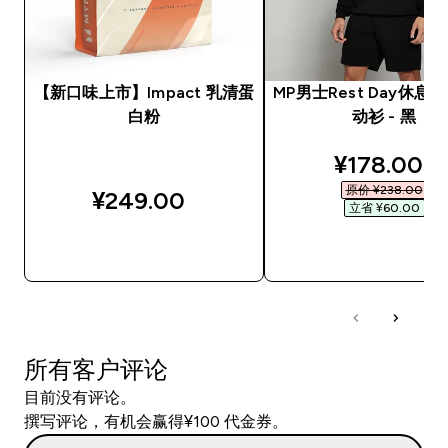
【新口味上市】Impact 乳清蛋
MP男士Rest Day休息
白粉
动衫 - 黑
discounted
¥178.00‎
原价 ¥238.00‎
¥249.00‎
立省 ¥60.00‎
快速购买
快速购买
所有客户评论
目前没有评论。
撰写评论，有机会赢得¥100 代金券。