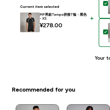
Current item selected
MP男款Tempo拼接T恤 - 黑色
- XS
¥278.00‎
Your t
Recommended for you