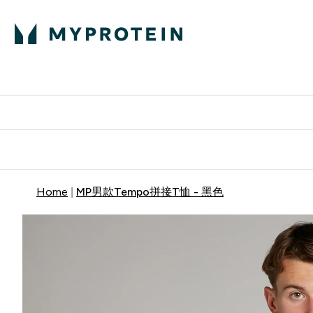
蛋白粉
E
满58
Home
MP男款Tempo拼接T恤 - 黑色