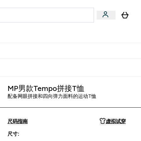
专家建议
Enter 专家建议 submenu
⌄
特惠清单！
MP男款Tempo拼接T恤
配备网眼拼接和四向弹力面料的运动T恤
尺码指南
虚拟试穿
尺寸: