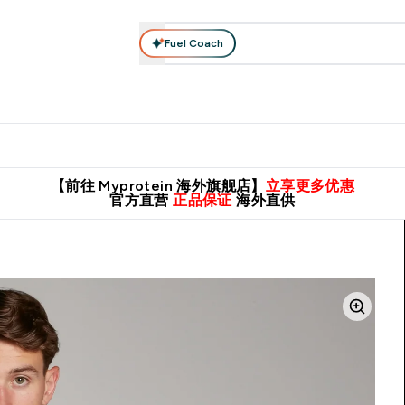
Fuel Coach
肌酸系列
运动服饰
维生素矿物质
高蛋白零食
素食系列
nter 蛋白粉 submenu
Enter 运动服饰 submenu
⌄
⌄
8元包邮！
英国制造 精品保证！
推荐亲友，赢取双份福利！
临期
【前往 Myprotein 海外旗舰店】
立享更多优惠
官方直营
正品保证
海外直供