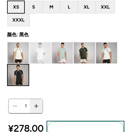
XS
S
M
L
XL
XXL
XXXL
颜色: 黑色
¥278.00‎
添加到购物袋