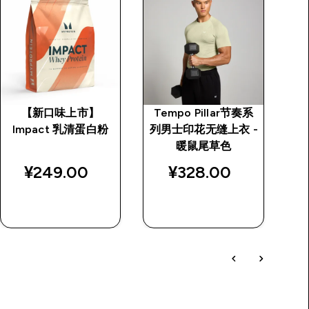
【新口味上市】
Tempo Pillar节奏系
M
Impact 乳清蛋白粉
列男士印花无缝上衣 -
price
暖鼠尾草色
¥249.00‎
¥328.00‎
快速购买
快速购买