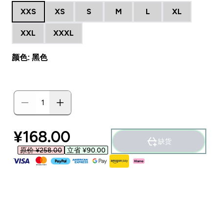
XXS
XS
S
M
L
XL
XXL
XXXL
颜色: 黑色
discounted price
¥168.00‎
缺货
原价 ¥258.00‎
立省 ¥90.00‎