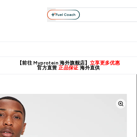
Fuel Coach
肌酸系列
运动服饰
维生素矿物质
高蛋白零食
素食系列
nter 蛋白粉 submenu
Enter 运动服饰 submenu
⌄
⌄
8元包邮！
英国制造 精品保证！
推荐亲友，赢取双份福利！
临期
【前往 Myprotein 海外旗舰店】
立享更多优惠
官方直营
正品保证
海外直供