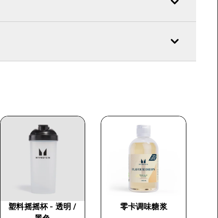
塑料摇摇杯 - 透明 /
零卡调味糖浆