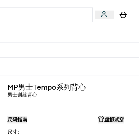
专家建议
Enter 专家建议 submenu
⌄
特惠清单！
MP男士Tempo系列背心
男士训练背心
尺码指南
虚拟试穿
尺寸: