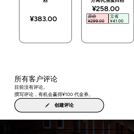
粉
分离乳清蛋白粉
d price
discounted p
¥258.00‎
原价
立省
¥383.00‎
¥299.00‎
¥41.00‎
快速购买
快速购买
所有客户评论
目前没有评论。
撰写评论，有机会赢得¥100 代金券。
创建评论