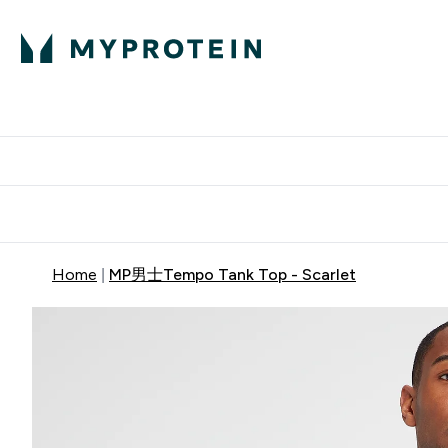
蛋白粉
E
满58
Home
MP男士Tempo Tank Top - Scarlet