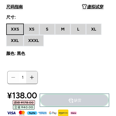
尺码指南
虚拟试穿
尺寸:
XXS
XS
S
M
L
XL
XXL
XXXL
颜色: 黑色
discounted price
¥138.00‎
缺货
原价 ¥178.00‎
立省 ¥40.00‎