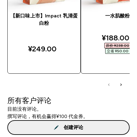
【新口味上市】Impact 乳清蛋
一水肌酸粉
白粉
discounted
¥188.00‎
原价 ¥238.00‎
¥249.00‎
立省 ¥50.00‎
快速购买
快速购买
所有客户评论
目前没有评论。
撰写评论，有机会赢得¥100 代金券。
创建评论