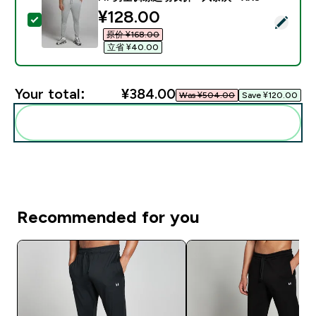
discounted price
¥128.00‎
Select this product - MP男士训练运动长裤 - 风暴灰 - 
原价 ¥168.00‎
立省 ¥40.00‎
Your total:
¥384.00‎
Was ¥504.00‎
Save ¥120.00‎
Add these to your routine
Recommended for you