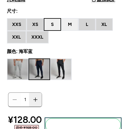
尺寸:
XXS
XS
S
M
L
XL
XXL
XXXL
颜色: 海军蓝
discounted price
¥128.00‎
添加到购物袋
原价 ¥168.00‎