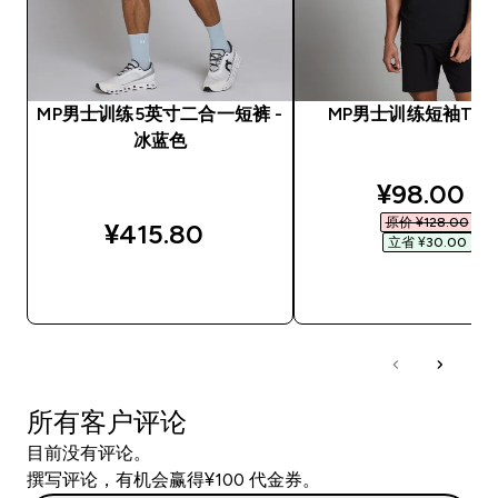
MP男士训练5英寸二合一短裤 -
MP男士训练短袖T恤 -
冰蓝色
discounte
¥98.00‎
原价 ¥128.00‎
¥415.80‎
立省 ¥30.00‎
快速购买
快速购买
所有客户评论
目前没有评论。
撰写评论，有机会赢得¥100 代金券。