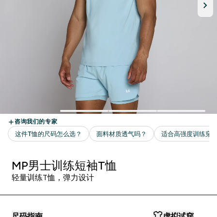
MP男士训练短袖T恤
轻量训练T恤，弹力设计
尺码指南
虚拟试穿