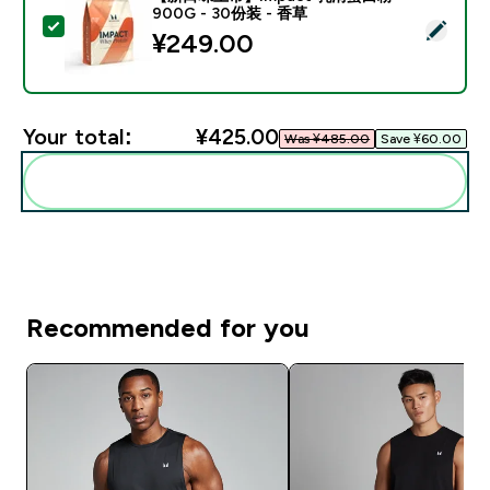
900G - 30份装 - 香草
Select this product - 【新口味上市】Impact 乳清蛋白
¥249.00‎
Your total:
¥425.00‎
Was ¥485.00‎
Save ¥60.00‎
Add these to your routine
Recommended for you