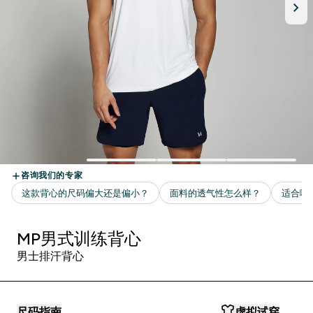
MP男式训练背心
男士排汗背心
尺码指南
虚拟试穿