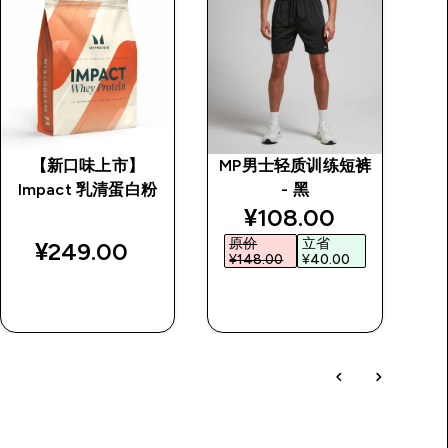
【新口味上市】
MP男士轻质训练短裤
M
Impact 乳清蛋白粉
- 黑
discounted price
¥108.00‎
原价
立省
¥249.00‎
¥148.00‎
¥40.00‎
¥
快速购买
快速购买