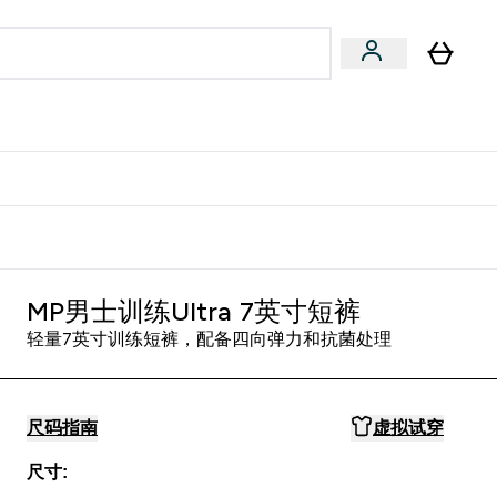
专家建议
Enter 专家建议 submenu
⌄
特惠清单！
MP男士训练Ultra 7英寸短裤
轻量7英寸训练短裤，配备四向弹力和抗菌处理
尺码指南
虚拟试穿
尺寸: