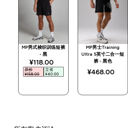
 -
MP男式梭织训练短裤
MP男士Training
- 黑
Ultra 5英寸二合一短
discounted price
¥118.00‎
裤 - 黑色
原价
立省
¥468.00‎
¥158.00‎
¥40.00‎
快速购买
快速购买