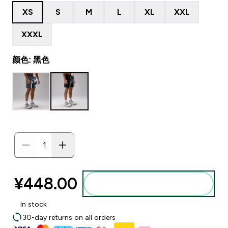
XS
S
M
L
XL
XXL
XXXL
颜色: 黑色
¥448.00‎
添加到购物袋
In stock
30-day returns on all orders