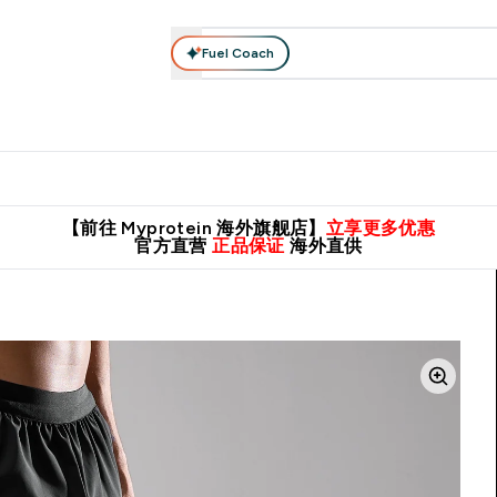
Fuel Coach
肌酸系列
运动服饰
维生素矿物质
高蛋白零食
素食系列
nter 蛋白粉 submenu
Enter 运动服饰 submenu
⌄
⌄
8元包邮！
英国制造 精品保证！
推荐亲友，赢取双份福利！
临期
【前往 Myprotein 海外旗舰店】
立享更多优惠
官方直营
正品保证
海外直供