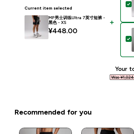
Current item selected
MP男士训练Ultra 7英寸短裤 -
黑色 - XS
¥448.00‎
Your t
Was ¥1,024.
Recommended for you