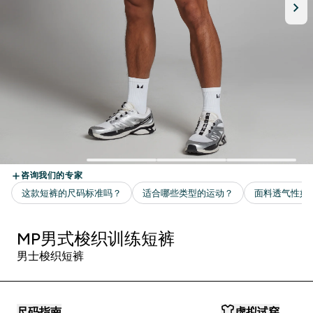
MP男式梭织训练短裤
男士梭织短裤
尺码指南
虚拟试穿