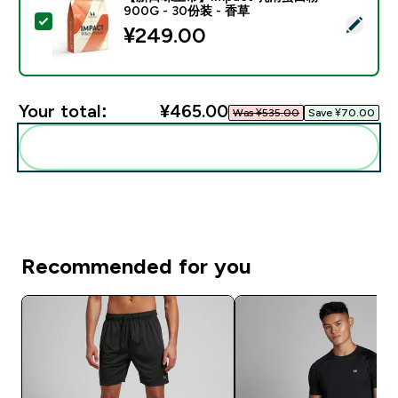
900G - 30份装 - 香草
Select this product - 【新口味上市】Impact 乳清蛋白
¥249.00‎
Your total:
¥465.00‎
Was ¥535.00‎
Save ¥70.00‎
Add these to your routine
Recommended for you