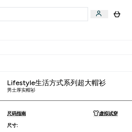
专家建议
Enter 专家建议 submenu
⌄
特惠清单！
Lifestyle生活方式系列超大帽衫
男士厚实帽衫
尺码指南
虚拟试穿
尺寸: