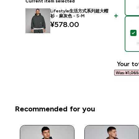
Current item selected
Lifestyle生活方式系列超大帽
衫 - 麻灰色 - S-M
¥578.00‎
S
Your to
Was ¥1,065.
Recommended for you