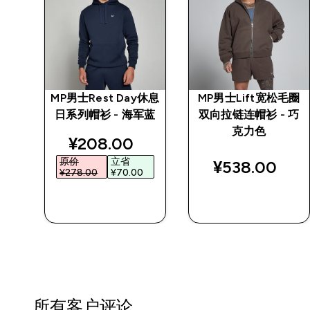
系列
MP男士Rest Day休息
MP男士Lift宽松毛圈
黑色
日系列帽衫 - 海军蓝
双向拉链连帽衫 - 巧
克力色
discounted price
¥208.00‎
原价
立省
¥538.00‎
¥278.00‎
¥70.00‎
快速购买
快速购买
所有客户评论