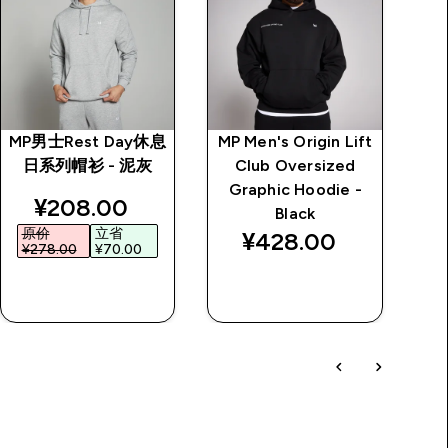
MP男士Rest Day休息
MP Men's Origin Lift
日系列帽衫 - 泥灰
Club Oversized
I
Graphic Hoodie -
discounted price
¥208.00‎
Black
原价
立省
¥428.00‎
¥278.00‎
¥70.00‎
快速购买
快速购买