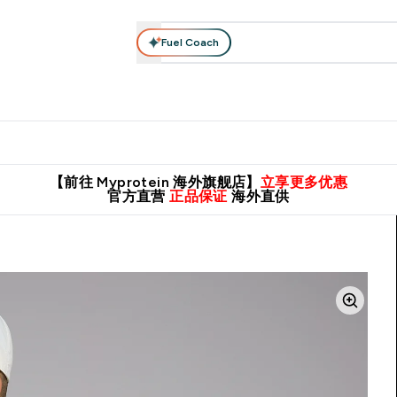
Fuel Coach
肌酸系列
运动服饰
维生素矿物质
高蛋白零食
素食系列
nter 蛋白粉 submenu
Enter 运动服饰 submenu
⌄
⌄
8元包邮！
英国制造 精品保证！
推荐亲友，赢取双份福利！
临期
【前往 Myprotein 海外旗舰店】
立享更多优惠
官方直营
正品保证
海外直供