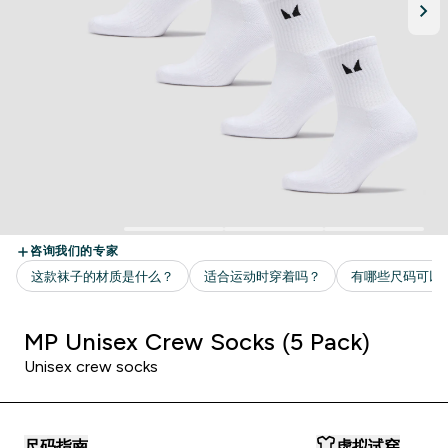
MP Unisex Crew Socks (5 Pack)
Unisex crew socks
尺码指南
虚拟试穿