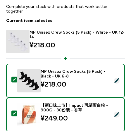
Complete your stack with products that work better
together
Current item selected
MP Unisex Crew Socks (5 Pack) - White - UK 12-
14
¥218.00‎
MP Unisex Crew Socks (5 Pack) -
Black - UK 6-8
Select this product - MP Unisex Crew Socks (5 Pack) -
¥218.00‎
【新口味上市】Impact 乳清蛋白粉 -
900G - 30份装 - 香草
Select this product - 【新口味上市】Impact 乳清蛋白
¥249.00‎