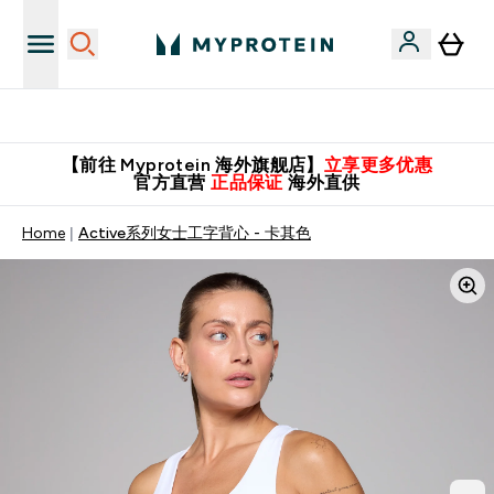
英国制造 精品保证！
【前往 Myprotein 海外旗舰店】
立享更多优惠
官方直营
正品保证
海外直供
Home
Active系列女士工字背心 - 卡其色