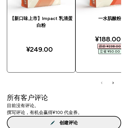
【新口味上市】Impact 乳清蛋
一水肌酸粉
白粉
discounted
¥188.00‎
原价 ¥238.00‎
¥249.00‎
立省 ¥50.00‎
快速购买
快速购买
所有客户评论
目前没有评论。
撰写评论，有机会赢得¥100 代金券。
创建评论