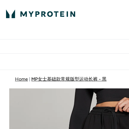
蛋白粉
E
满58
Home
MP女士基础款常规版型运动长裤 - 黑