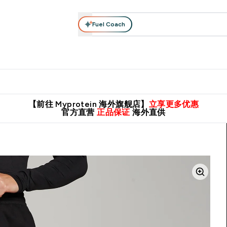
Fuel Coach
肌酸系列
运动服饰
维生素矿物质
高蛋白零食
素食系列
nter 蛋白粉 submenu
Enter 运动服饰 submenu
⌄
⌄
8元包邮！
英国制造 精品保证！
推荐亲友，赢取双份福利！
临期
【前往 Myprotein 海外旗舰店】
立享更多优惠
官方直营
正品保证
海外直供