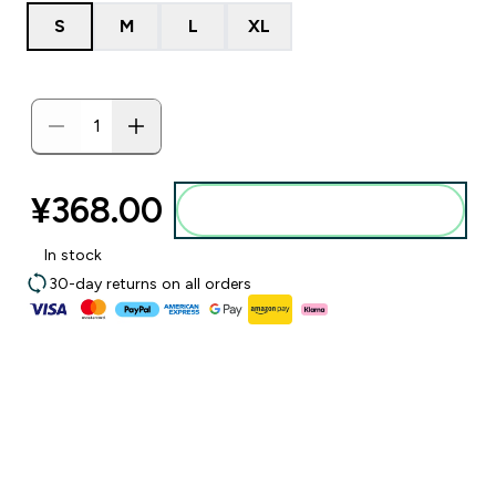
S
M
L
XL
¥368.00‎
添加到购物袋
In stock
30-day returns on all orders