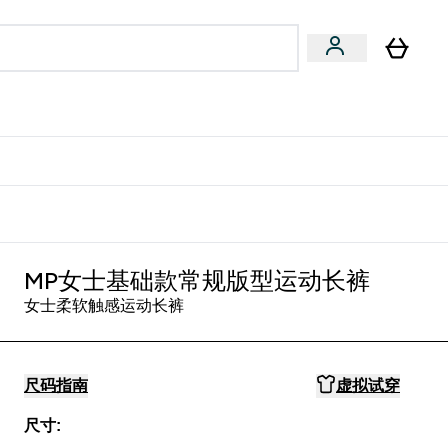
专家建议
Enter 专家建议 submenu
⌄
特惠清单！
MP女士基础款常规版型运动长裤
女士柔软触感运动长裤
尺码指南
虚拟试穿
尺寸: