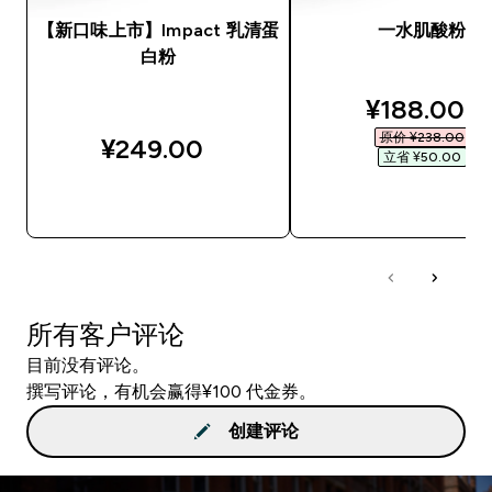
【新口味上市】Impact 乳清蛋
一水肌酸粉
白粉
discounted
¥188.00‎
原价 ¥238.00‎
¥249.00‎
立省 ¥50.00‎
快速购买
快速购买
所有客户评论
目前没有评论。
撰写评论，有机会赢得¥100 代金券。
创建评论