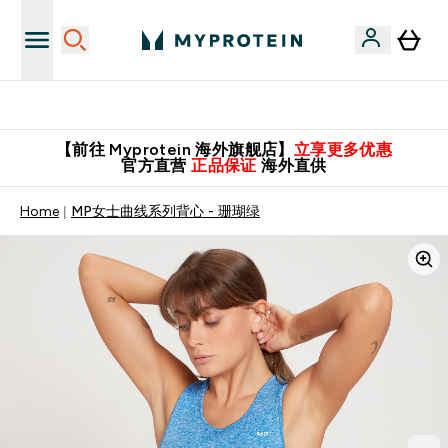
英国制造 精品保证！
【前往 Myprotein 海外旗舰店】
立享更多优惠
官方直营
正品保证
海外直供
Home
MP女士曲线系列背心 - 珊瑚绿