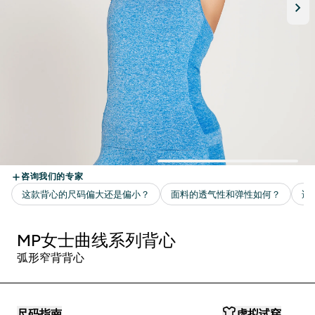
MP女士曲线系列背心
弧形窄背背心
尺码指南
虚拟试穿