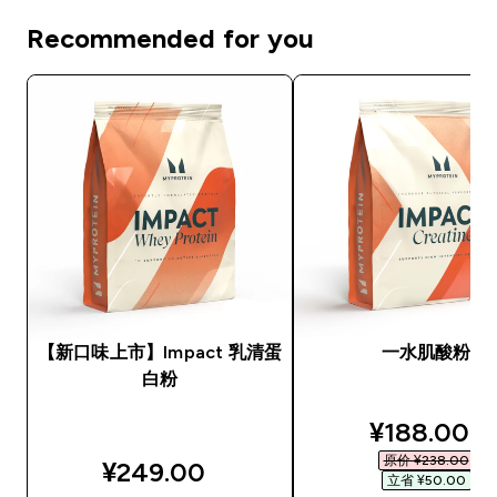
Recommended for you
【新口味上市】Impact 乳清蛋
一水肌酸粉
白粉
discounted
¥188.00‎
原价 ¥238.00‎
¥249.00‎
立省 ¥50.00‎