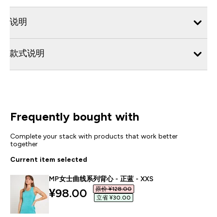
说明
款式说明
Frequently bought with
Complete your stack with products that work better
together
Current item selected
MP女士曲线系列背心 - 正蓝 - XXS
原价 ¥128.00‎
discounted price
¥98.00‎
立省 ¥30.00‎