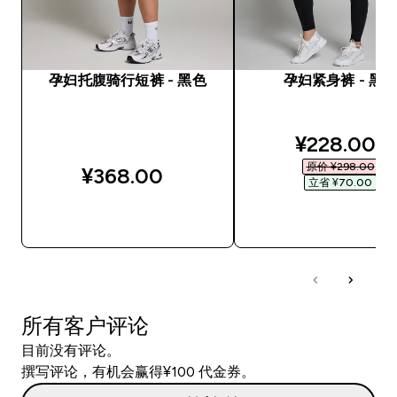
孕妇托腹骑行短裤 - 黑色
孕妇紧身裤 - 黑
discounted
¥228.00‎
原价 ¥298.00‎
¥368.00‎
立省 ¥70.00‎
快速购买
快速购买
所有客户评论
目前没有评论。
撰写评论，有机会赢得¥100 代金券。