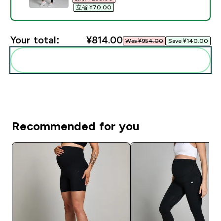
立省 ¥70.00‎
Your total:
¥814.00‎
Was ¥954.00‎
Save ¥140.00‎
Add these to your routine
Recommended for you