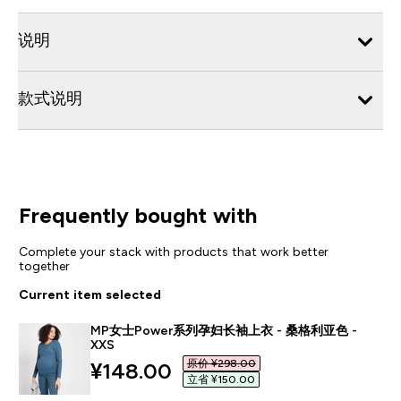
说明
款式说明
Frequently bought with
Complete your stack with products that work better
together
Current item selected
MP女士Power系列孕妇长袖上衣 - 桑格利亚色 -
XXS
原价 ¥298.00‎
discounted price
¥148.00‎
立省 ¥150.00‎