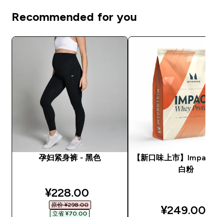
Recommended for you
孕妇紧身裤 - 黑色
【新口味上市】Impact
白粉
discounted price
¥228.00‎
原价 ¥298.00‎
¥249.00‎
立省 ¥70.00‎