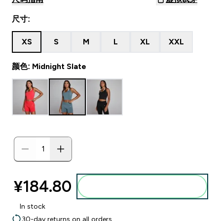
尺寸:
XS
S
M
L
XL
XXL
颜色: Midnight Slate
¥184.80‎
添加到购物袋
In stock
30-day returns on all orders