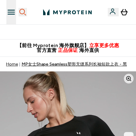
英国制造 精品保证！
【前往 Myprotein 海外旗舰店】
立享更多优惠
官方直营
正品保证
海外直供
Home
MP女士Shape Seamless塑形无缝系列长袖短款上衣 - 黑