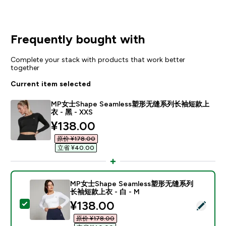
Frequently bought with
Complete your stack with products that work better
together
Current item selected
MP女士Shape Seamless塑形无缝系列长袖短款上
衣 - 黑 - XXS
discounted price
¥138.00‎
原价 ¥178.00‎
立省 ¥40.00‎
MP女士Shape Seamless塑形无缝系列
长袖短款上衣 - 白 - M
discounted price
¥138.00‎
Select this product - MP女士Shape Seamless
原价 ¥178.00‎