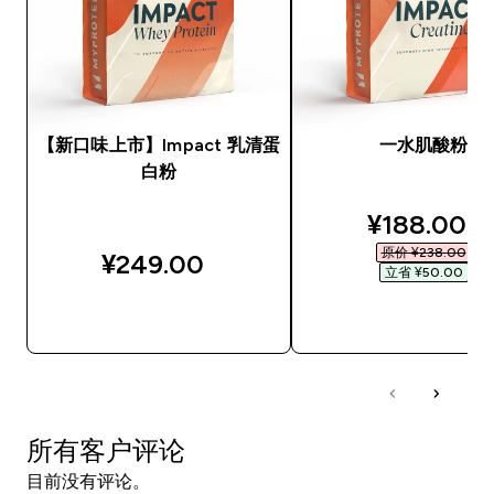
【新口味上市】Impact 乳清蛋
一水肌酸粉
白粉
discounted
¥188.00‎
原价 ¥238.00‎
¥249.00‎
立省 ¥50.00‎
快速购买
快速购买
所有客户评论
目前没有评论。