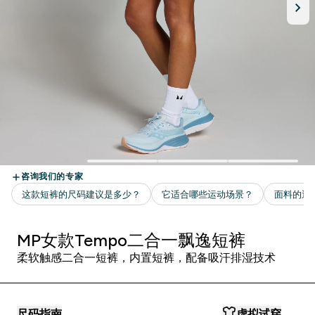
MP女款Tempo二合一飘逸短裤
柔软触感二合一短裤，内置短裤，配备吸汗排湿技术
尺码指南
虚拟试穿