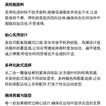
高性能面料
采用先进的快干技术面料,能够迅速吸收并排走汗水,让皮
肤保持干爽。弹性材质提供四向拉伸,确保你在任何动作中
都能自如活动,不受束缚。
贴心实用设计
多款式配备隐藏式口袋,安全存放手机和钥匙。高腰设计提
供额外的覆盖感,让你在弯腰或伸展时更加自信。扁平缝线
减少摩擦,即使长时间穿着也不会感到不适。
多样化款式选择
从二合一飘逸短裤到紧身训练款,从无缝针织到经典剪裁,
丰富的款式满足不同训练需求。多种颜色和图案选择,让你
轻松搭配运动上衣和配件,打造个性化运动造型。
精准剪裁与版型
每一款短裤都经过精心设计,确保在运动中提供合适的支撑