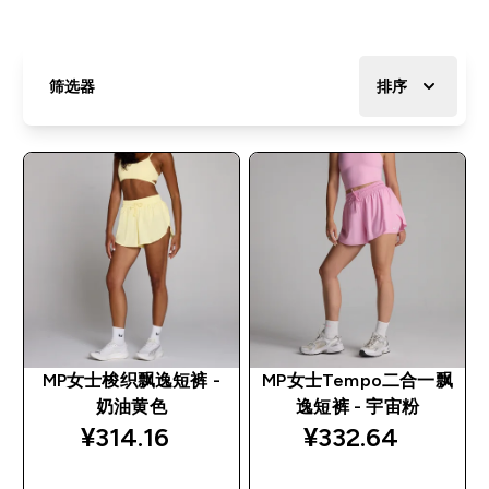
筛选器
排序
MP女士梭织飘逸短裤 -
MP女士Tempo二合一飘
奶油黄色
逸短裤 - 宇宙粉
¥314.16‎
¥332.64‎