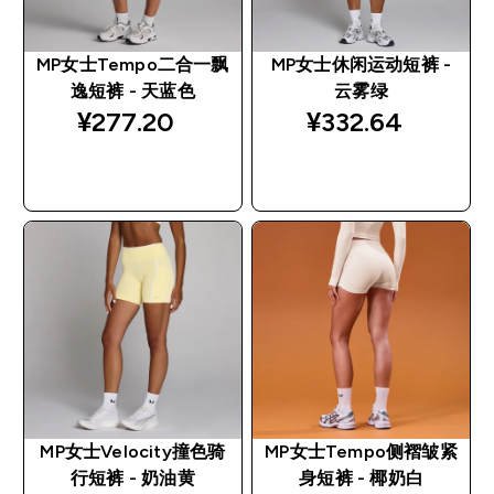
MP女士Tempo二合一飘
MP女士休闲运动短裤 -
逸短裤 - 天蓝色
云雾绿
¥277.20‎
¥332.64‎
快速购买
快速购买
MP女士Velocity撞色骑
MP女士Tempo侧褶皱紧
行短裤 - 奶油黄
身短裤 - 椰奶白