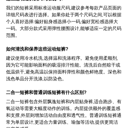
我们的短裤采用标准运动服尺码,建议参考每款产品页面的
详细尺码表进行选择。如果你处于两个尺码之间,可以根据
个人喜好选择:偏好贴身感选择小一码,偏好宽松感选择大
一码。大部分款式采用弹性腰围设计,能够适应一定的尺码
范围。
如何清洗和保养这些运动短裤?
建议使用冷水机洗,选择温和洗涤程序。避免使用柔顺剂,
因为它可能影响面料的吸湿排汗性能。清洗后自然晾干或
低温烘干,避免高温以保持面料弹性和颜色鲜艳度。深色和
浅色单品分开洗涤,以防染色。
二合一短裤和普通训练短裤有什么区别?
二合一短裤包含外层飘逸短裤和内层贴身裤,适合跑步、有
氧运动等需要大幅度动作的训练。内层提供额外的覆盖感
和支撑,外层则增加活动自由度和透气性。普通训练短裤通
常为单层设计,更适合力量训练、瑜伽等活动,提供更简洁