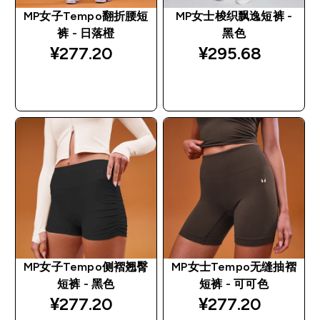
MP女子Tempo翻折腰短
MP女士梭织飘逸短裤 -
裤 - 日落橙
黑色
¥277.20‎
¥295.68‎
快速购买
快速购买
MP女子Tempo侧褶翘臀
MP女士Tempo无缝抽褶
短裤 - 黑色
短裤 - 可可色
¥277.20‎
¥277.20‎