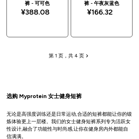
裤 - 可可色
裤 - 午夜灰蓝色
¥388.08‎
¥166.32‎
快速购买
快速购买
第 1 页，共 4 页
分页
选购 Myprotein 女士健身短裤
无论是高强度训练还是日常运动,合适的短裤都能让你的锻
炼体验更上一层楼。我们的女士健身短裤系列专为活跃女
性设计,融合了功能性与时尚感,让你在健身房内外都能自
信满满。