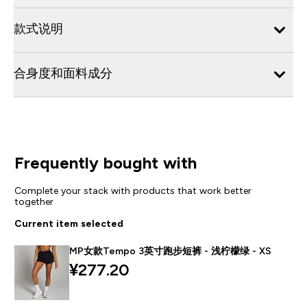
款式说明
合身度和面料成分
Frequently bought with
Complete your stack with products that work better
together
Current item selected
MP女款Tempo 3英寸跑步短裤 - 浅柠檬绿 - XS
¥277.20‎