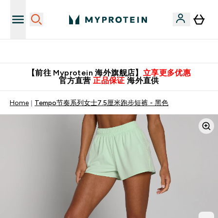
英国制造 精品保证！
【前往 Myprotein 海外旗舰店】
立享更多优惠
官方直营
正品保证
海外直供
Home
Tempo节奏系列女士7.5厘米跑步短裤 - 黑色