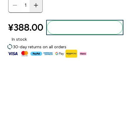
¥388.00‎
添加到购物袋
In stock
30-day returns on all orders