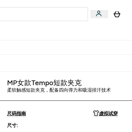
专家建议
Enter 专家建议 submenu
⌄
特惠清单！
MP女款Tempo短款夹克
柔软触感短款夹克，配备四向弹力和吸湿排汗技术
尺码指南
虚拟试穿
尺寸: