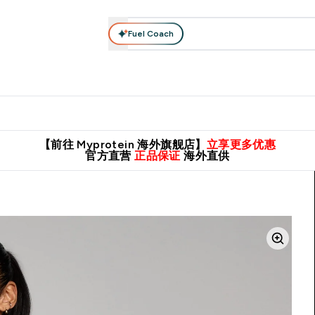
Fuel Coach
肌酸系列
运动服饰
维生素矿物质
高蛋白零食
素食系列
nter 蛋白粉 submenu
Enter 运动服饰 submenu
⌄
⌄
8元包邮！
英国制造 精品保证！
推荐亲友，赢取双份福利！
临期
【前往 Myprotein 海外旗舰店】
立享更多优惠
官方直营
正品保证
海外直供