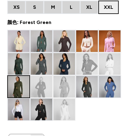
XS
S
M
L
XL
XXL
颜色: Forest Green