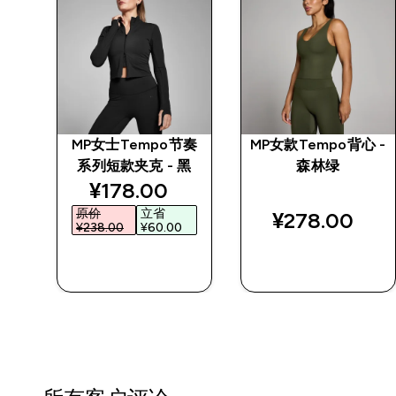
运动
MP女士Tempo节奏
MP女款Tempo背心 -
系列短款夹克 - 黑
森林绿
discounted price
¥178.00‎
原价
立省
¥278.00‎
¥238.00‎
¥60.00‎
快速购买
快速购买