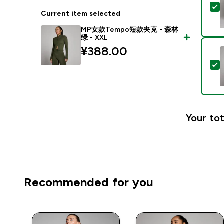
Current item selected
MP女款Tempo短款夹克 - 森林
绿 - XXL
¥388.00‎
Your tot
Recommended for you