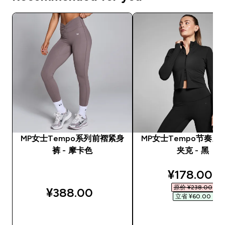
MP女士Tempo系列前褶紧身
MP女士Tempo节奏系
裤 - 摩卡色
夹克 - 黑
discounted
¥178.00‎
原价 ¥238.00‎
¥388.00‎
立省 ¥60.00‎
快速购买
快速购买