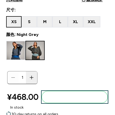
尺寸:
XS
S
M
L
XL
XXL
颜色: Night Grey
¥468.00‎
添加到购物袋
In stock
30-day returns on all orders