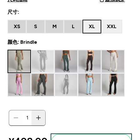
尺寸:
XS
S
M
L
XL
XXL
颜色: Brindle