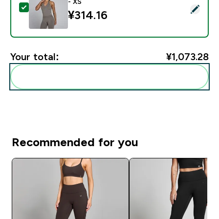
- XS
Select this product - MP 女款 Tempo 无缝露背背心 -
¥314.16‎
Your total:
¥1,073.28‎
Add these to your routine
Recommended for you