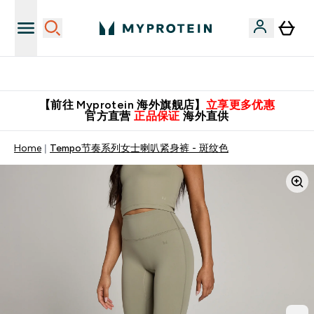
英国制造 精品保证！
【前往 Myprotein 海外旗舰店】
立享更多优惠
官方直营
正品保证
海外直供
Home
Tempo节奏系列女士喇叭紧身裤 - 斑纹色