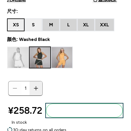
尺寸:
XS
S
M
L
XL
XXL
颜色: Washed Black
¥258.72‎
添加到购物袋
In stock
30-day returns on all orders