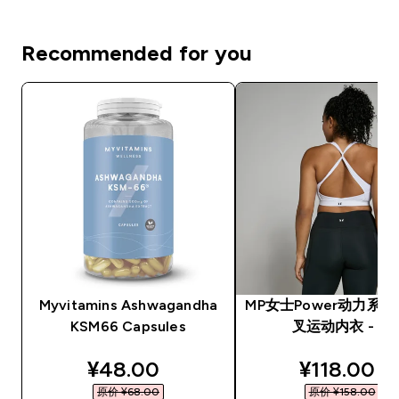
Recommended for you
Myvitamins Ashwagandha
MP女士Power动力系
KSM66 Capsules
叉运动内衣 - 白
discounted price
discounte
¥48.00‎
¥118.00‎
原价 ¥68.00‎
原价 ¥158.00‎