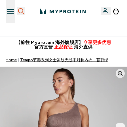
英国制造 精品保证！
【前往 Myprotein 海外旗舰店】
立享更多优惠
官方直营
正品保证
海外直供
Home
Tempo节奏系列女士罗纹无缝不对称内衣 - 苔藓绿