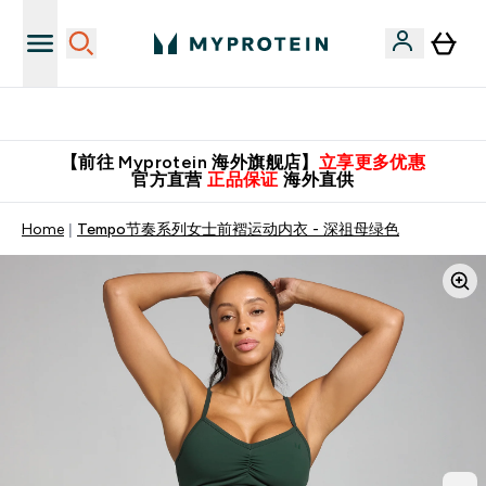
英国制造 精品保证！
【前往 Myprotein 海外旗舰店】
立享更多优惠
官方直营
正品保证
海外直供
Home
Tempo节奏系列女士前褶运动内衣 - 深祖母绿色