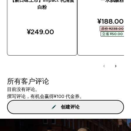
【新口味上市】Impact 乳清蛋
一水肌酸粉
白粉
discounted
¥188.00‎
原价 ¥238.00‎
¥249.00‎
立省 ¥50.00‎
快速购买
快速购买
所有客户评论
目前没有评论。
撰写评论，有机会赢得¥100 代金券。
创建评论