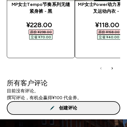
MP女士Tempo节奏系列无缝
MP女士Power动力系
紧身裤 - 黑
叉运动内衣 - 黑
discounted price
discounte
¥228.00‎
¥118.00‎
原价 ¥298.00‎
原价 ¥158.00‎
立省 ¥70.00‎
立省 ¥40.00‎
快速购买
快速购买
所有客户评论
目前没有评论。
撰写评论，有机会赢得¥100 代金券。
创建评论