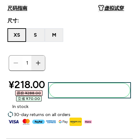
尺码指南
虚拟试穿
尺寸:
XS
S
M
discounted price
¥218.00‎
添加到购物袋
原价 ¥288.00‎
立省 ¥70.00‎
In stock
30-day returns on all orders