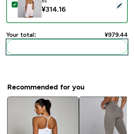
XS
Select this product - MP女款Tempo无缝绕颈背心 - 浅
¥314.16‎
Your total:
¥979.44‎
Add these to your routine
Recommended for you