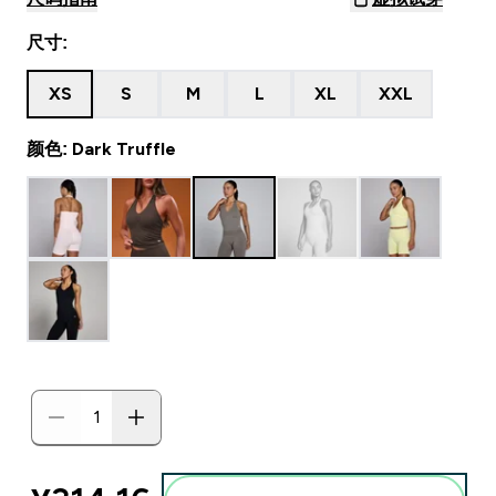
尺寸:
XS
S
M
L
XL
XXL
颜色: Dark Truffle