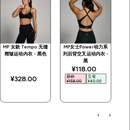
MP 女款 Tempo 无缝
MP女士Power动力系
T
褶皱运动内衣 - 黑色
列后背交叉运动内衣 -
背
黑
discounted price
¥118.00‎
原价
立省
¥328.00‎
¥158.00‎
¥40.00‎
快速购买
快速购买