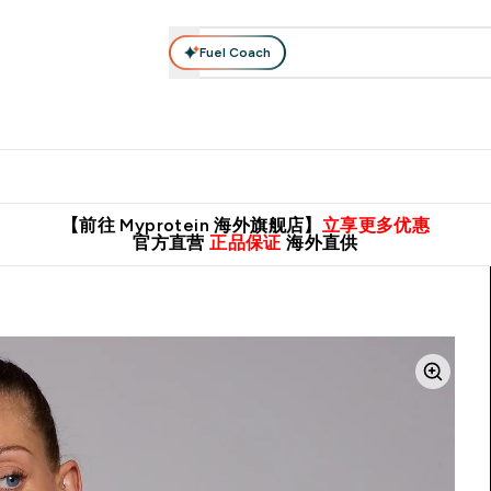
Fuel Coach
肌酸系列
运动服饰
维生素矿物质
高蛋白零食
素食系列
nter 蛋白粉 submenu
Enter 运动服饰 submenu
⌄
⌄
8元包邮！
英国制造 精品保证！
推荐亲友，赢取双份福利！
临期
【前往 Myprotein 海外旗舰店】
立享更多优惠
官方直营
正品保证
海外直供