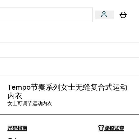
专家建议
Enter 专家建议 submenu
⌄
特惠清单！
Tempo节奏系列女士无缝复合式运动
内衣
女士可调节运动内衣
尺码指南
虚拟试穿