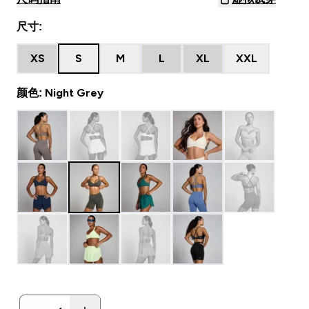
尺寸:
XS
S
M
L
XL
XXL
颜色: Night Grey