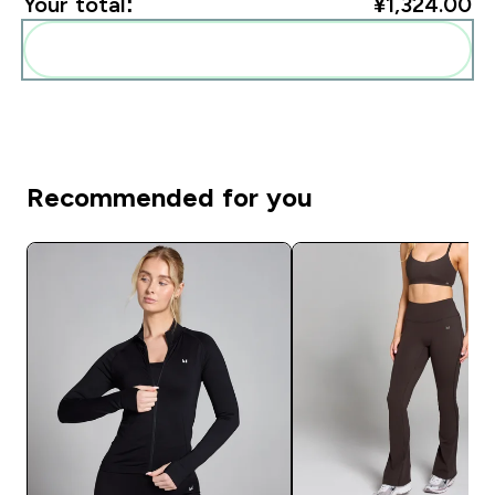
Your total:
¥1,324.00‎
Add these to your routine
Recommended for you