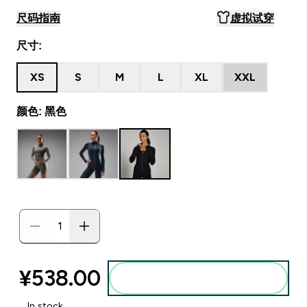
尺码指南
虚拟试穿
尺寸:
XS
S
M
L
XL
XXL
颜色: 黑色
¥538.00‎
添加到购物袋
In stock