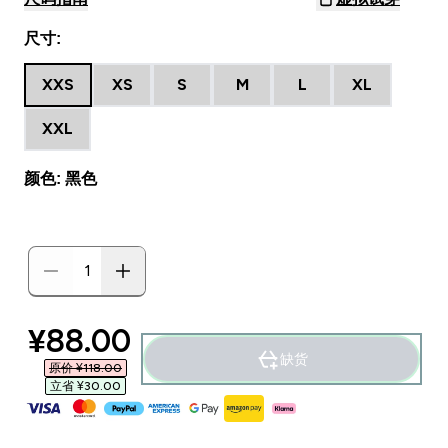
尺寸:
XXS
XS
S
M
L
XL
XXL
颜色: 黑色
discounted price
¥88.00‎
缺货
原价 ¥118.00‎
立省 ¥30.00‎