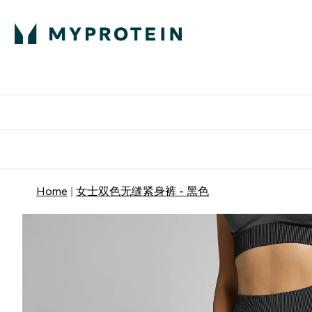
蛋白粉
E
满58
Home
女士双色无缝紧身裤 - 黑色