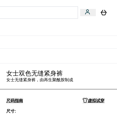
专家建议
Enter 专家建议 submenu
⌄
特惠清单！
女士双色无缝紧身裤
女士无缝紧身裤，由再生聚酰胺制成
尺码指南
虚拟试穿
尺寸: