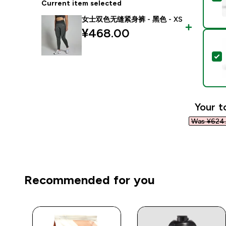
Current item selected
女士双色无缝紧身裤 - 黑色 - XS
¥468.00‎
Your t
Was ¥624.
Recommended for you