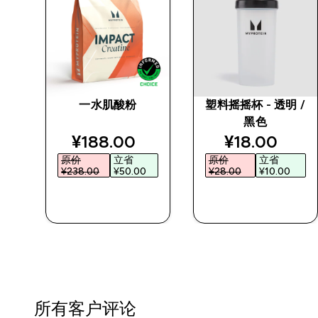
袋紧
一水肌酸粉
塑料摇摇杯 - 透明 /
黑色
discounted price
discounted 
¥188.00‎
¥18.00‎
原价
立省
原价
立省
¥238.00‎
¥50.00‎
¥28.00‎
¥10.00‎
快速购买
快速购买
所有客户评论