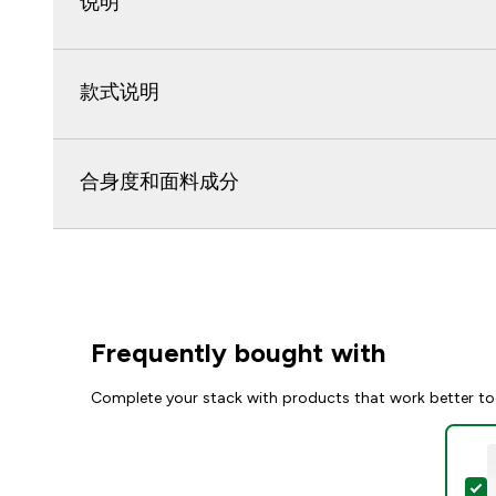
说明
款式说明
合身度和面料成分
Frequently bought with
Complete your stack with products that work better to
S