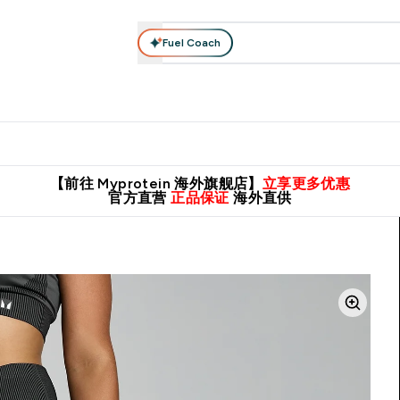
Fuel Coach
肌酸系列
运动服饰
维生素矿物质
高蛋白零食
素食系列
nter 蛋白粉 submenu
Enter 运动服饰 submenu
⌄
⌄
8元包邮！
英国制造 精品保证！
推荐亲友，赢取双份福利！
临期
【前往 Myprotein 海外旗舰店】
立享更多优惠
官方直营
正品保证
海外直供