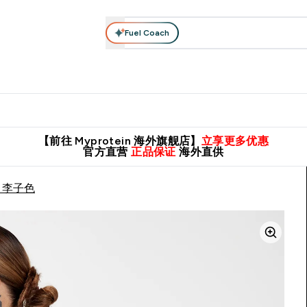
Fuel Coach
肌酸系列
运动服饰
维生素矿物质
高蛋白零食
素食系列
nter 蛋白粉 submenu
Enter 运动服饰 submenu
⌄
⌄
8元包邮！
英国制造 精品保证！
推荐亲友，赢取双份福利！
临期
【前往 Myprotein 海外旗舰店】
立享更多优惠
官方直营
正品保证
海外直供
- 李子色