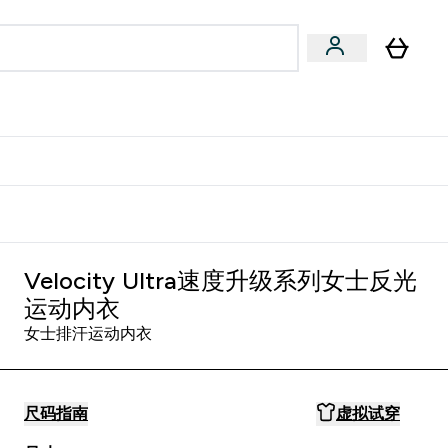
专家建议
Enter 专家建议 submenu
⌄
特惠清单！
Velocity Ultra速度升级系列女士反光
运动内衣
女士排汗运动内衣
尺码指南
虚拟试穿