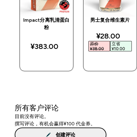
Impact分离乳清蛋白
男士复合维生素片
粉
d price
discounted 
¥28.00‎
原价
立省
¥383.00‎
¥38.00‎
¥10.00‎
快速购买
快速购买
所有客户评论
目前没有评论。
撰写评论，有机会赢得¥100 代金券。
创建评论