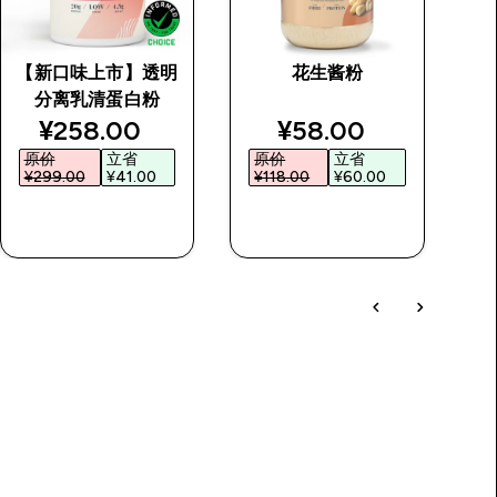
【新口味上市】透明
花生酱粉
塑
分离乳清蛋白粉
price
discounted price
discounted price
¥258.00‎
¥58.00‎
原价
立省
原价
立省
¥299.00‎
¥41.00‎
¥118.00‎
¥60.00‎
¥
快速购买
快速购买