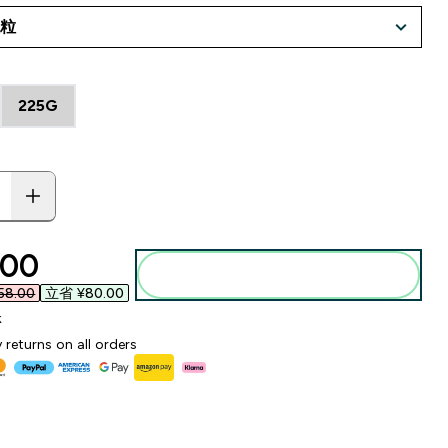
225G
ounted price
00‎
添加到购物袋
8.00‎
立省 ¥80.00‎
k
 returns on all orders