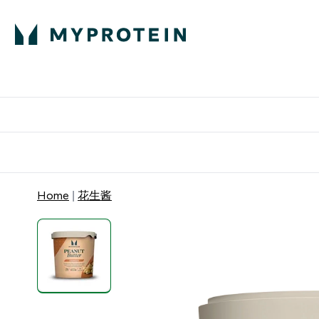
蛋白粉
E
满58
Home
花生酱