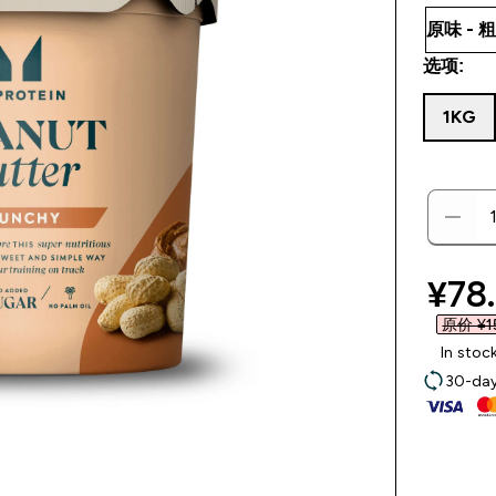
选项:
1KG
disc
¥78.
原价 ¥15
In stoc
30-day