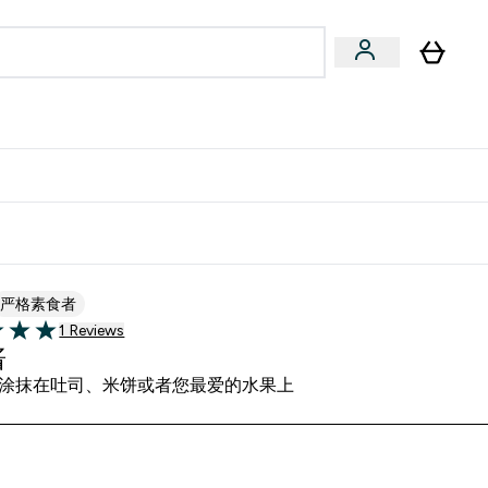
专家建议
Enter 专家建议 submenu
⌄
特惠清单！
严格素食者
1 customer reviews
1 Reviews
5 stars
酱
涂抹在吐司、米饼或者您最爱的水果上