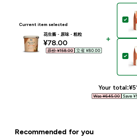
Sel
Current item selected
花生酱 - 原味 - 粗粒
discounted price
¥78.00‎
原价 ¥158.00‎
立省 ¥80.00‎
Sel
Your total:
¥5
Was ¥645.00‎
Save ¥
Recommended for you