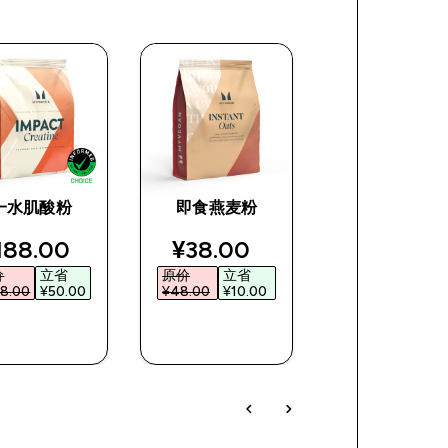
一水肌酸粉
即食燕麦粉
Impact分离乳
白粉
ce
iscounted price
discounted price
188.00‎
¥38.00‎
价
立省
原价
立省
¥383.00‎
8.00‎
¥50.00‎
¥48.00‎
¥10.00‎
快速购买
快速购买
快速购买