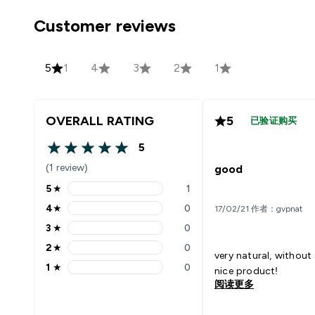
Customer reviews
5
1
4
3
2
1
OVERALL RATING
5
已验证购买
5
5 out of 5 stars
(1 review)
good
5
★
1
5 stars rating 1 reviews
4
★
0
17/02/21 作者：gvpnat
4 stars rating 0 reviews
3
★
0
3 stars rating 0 reviews
2
★
0
2 stars rating 0 reviews
very natural, without
1
★
0
nice product!
1 stars rating 0 reviews
阅读更多