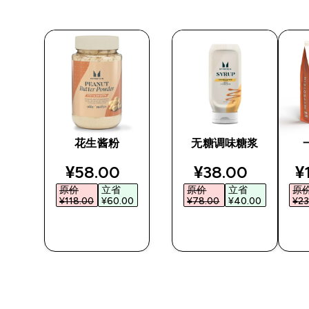
浆
花生酱粉
无糖调味糖浆
ted price
discounted price
discounted pri
d
¥58.00‎
¥38.00‎
¥
原价
立省
原价
立省
原
0‎
¥118.00‎
¥60.00‎
¥78.00‎
¥40.00‎
¥23
快速购买
快速购买