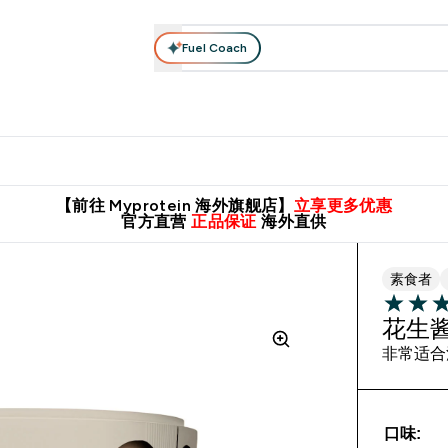
Fuel Coach
肌酸系列
运动服饰
维生素矿物质
高蛋白零食
素食系列
nter 蛋白粉 submenu
Enter 运动服饰 submenu
⌄
⌄
8元包邮！
英国制造 精品保证！
推荐亲友，赢取双份福利！
临期
【前往 Myprotein 海外旗舰店】
立享更多优惠
官方直营
正品保证
海外直供
素食者
5 out of 
花生
非常适合
口味: