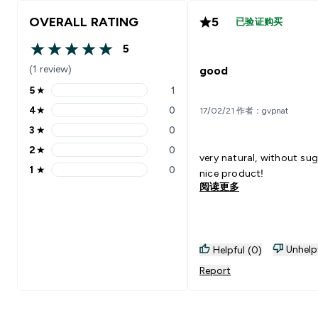
OVERALL RATING
5
已验证购买
5
5 out of 5 stars
(1 review)
good
5
★
1
5 stars rating 1 reviews
4
★
0
17/02/21 作者：gvpnat
4 stars rating 0 reviews
3
★
0
3 stars rating 0 reviews
2
★
0
2 stars rating 0 reviews
very natural, without sug
1
★
0
nice product!
1 stars rating 0 reviews
阅读更多
Unhelp
Helpful (0)
Report