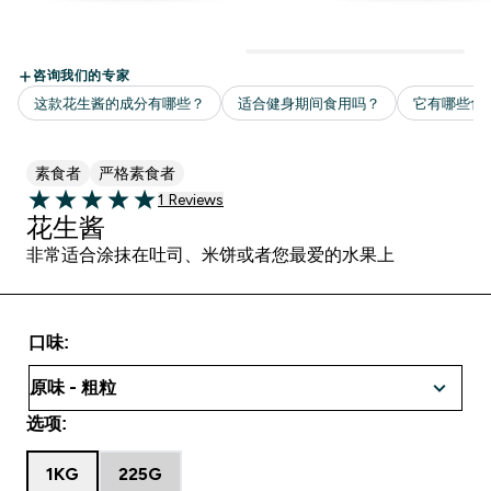
素食者
严格素食者
1 customer reviews
1 Reviews
5 out of 5 stars
花生酱
非常适合涂抹在吐司、米饼或者您最爱的水果上
口味:
选项:
1KG
225G