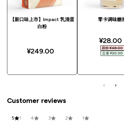
【新口味上市】Impact 乳清蛋
零卡调味糖浆
白粉
discounte
¥28.00‎
原价 ¥48.00‎
¥249.00‎
立省 ¥20.00‎
快速购买
快速购买
Customer reviews
5
1
4
3
2
1