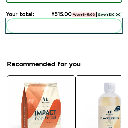
Your total:
¥515.00‎
Was ¥645.00‎
Save ¥130.00‎
Add these to your routine
Recommended for you