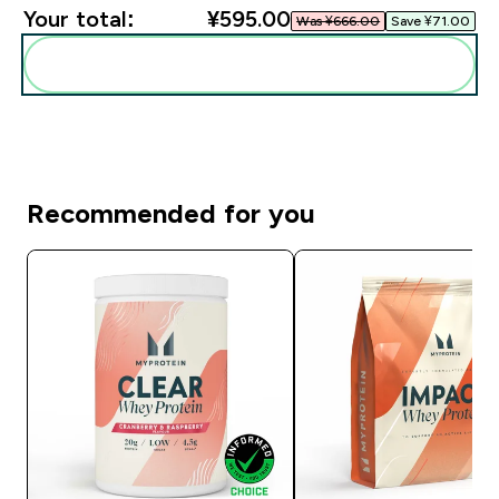
Your total:
¥595.00‎
Was ¥666.00‎
Save ¥71.00‎
Add these to your routine
Recommended for you