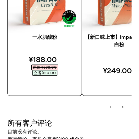
一水肌酸粉
【新口味上市】Impact
白粉
discounted price
¥188.00‎
原价 ¥238.00‎
¥249.00‎
立省 ¥50.00‎
快速购买
快速购买
所有客户评论
目前没有评论。