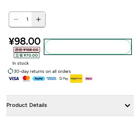
discounted price
¥98.00‎
添加到购物袋
原价 ¥168.00‎
立省 ¥70.00‎
In stock
30-day returns on all orders
Product Details