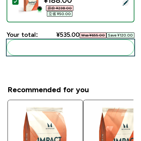
¥188.00‎
Select this product - 一水肌酸粉 - 500g - 147份装 -
原价 ¥238.00‎
立省 ¥50.00‎
Your total:
¥535.00‎
Was ¥655.00‎
Save ¥120.00‎
Add these to your routine
Recommended for you