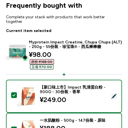
Frequently bought with
Complete your stack with products that work better
together
Current item selected
Myprotein Impact Creatine, Chupa Chups (ALT)
- 250g - 55份装 - 珍宝珠® - 西瓜棒棒糖
discounted price
¥98.00‎
原价 ¥168.00‎
立省 ¥70.00‎
【新口味上市】Impact 乳清蛋白粉 -
900G - 30份装 - 香草
Select this product - 【新口味上市】Impact 乳清蛋白
¥249.00‎
一水肌酸粉 - 500g - 147份装 - 原味
discounted price