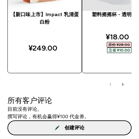
【新口味上市】Impact 乳清蛋
塑料摇摇杯 - 透明 /
白粉
discounte
¥18.00‎
原价 ¥28.00‎
¥249.00‎
立省 ¥10.00‎
快速购买
快速购买
所有客户评论
目前没有评论。
撰写评论，有机会赢得¥100 代金券。
创建评论