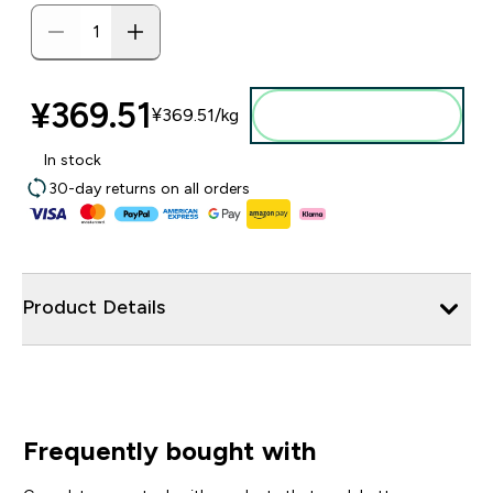
¥369.51‎
¥369.51‎/kg
添加到购物袋
In stock
30-day returns on all orders
Product Details
Frequently bought with