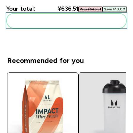
Your total:
¥636.51‎
Was ¥646.51‎
Save ¥10.00‎
Add these to your routine
Recommended for you