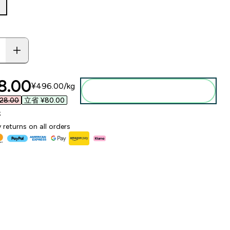
ounted price
.00‎
¥496.00‎/kg
添加到购物袋
8.00‎
立省 ¥80.00‎
k
 returns on all orders