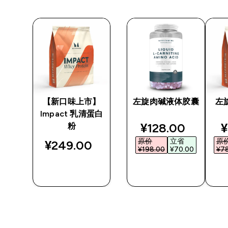
【新口味上市】
左旋肉碱液体胶囊
左
Impact 乳清蛋白
ed price
discounted pric
d
¥128.00‎
¥
粉
原价
立省
原
¥249.00‎
0‎
¥198.00‎
¥70.00‎
¥78
快速购买
快速购买