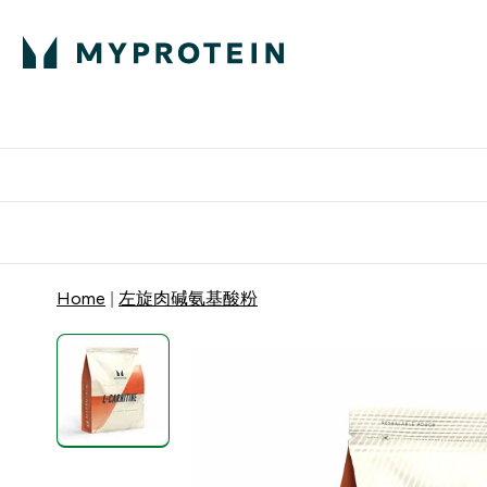
蛋白粉
E
满58
Home
左旋肉碱氨基酸粉