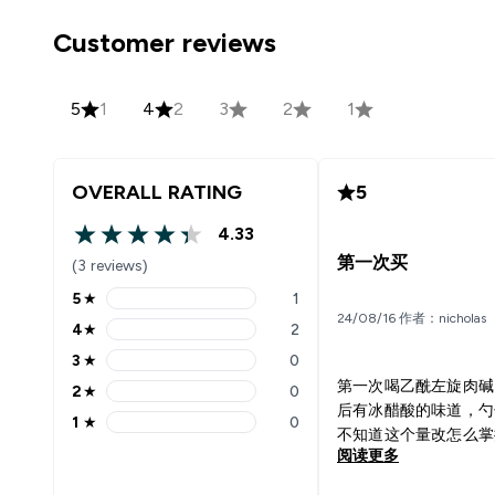
Customer reviews
5
1
4
2
3
2
1
OVERALL RATING
5
4.33
4.33 out of 5 stars
第一次买
(3 reviews)
5
★
1
5 stars rating 1 reviews
24/08/16 作者：nicholas
4
★
2
4 stars rating 2 reviews
3
★
0
3 stars rating 0 reviews
第一次喝乙酰左旋肉碱
2
★
0
2 stars rating 0 reviews
后有冰醋酸的味道，勺
1
★
0
1 stars rating 0 reviews
不知道这个量改怎么掌
阅读更多