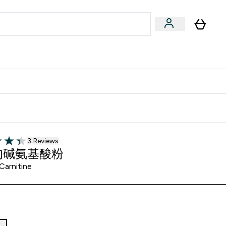
专家建议
Enter 专家建议 submenu
⌄
特惠清单！
3 customer reviews
3 Reviews
of 5 stars
肉碱氨基酸粉
Carnitine