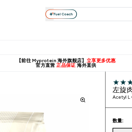
Fuel Coach
肌酸系列
运动服饰
维生素矿物质
高蛋白零食
素食系列
nter 蛋白粉 submenu
Enter 运动服饰 submenu
⌄
⌄
8元包邮！
英国制造 精品保证！
推荐亲友，赢取双份福利！
临期
【前往 Myprotein 海外旗舰店】
立享更多优惠
官方直营
正品保证
海外直供
4.33 out 
左旋
Acetyl L 
数量: