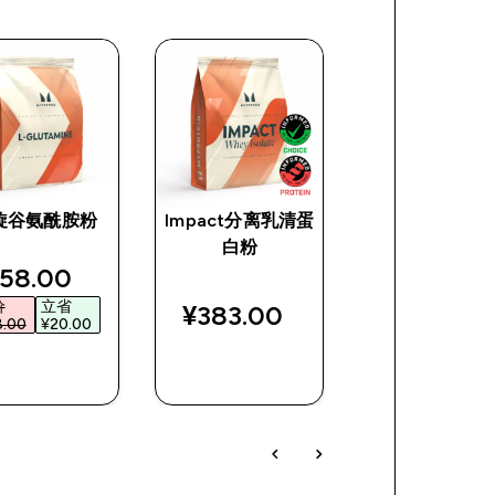
旋谷氨酰胺粉
Impact分离乳清蛋
4:1:1 BCAA 
白粉
基酸粉
e
iscounted price
discount
58.00‎
¥68.00‎
价
立省
原价
立省
¥383.00‎
.00‎
¥20.00‎
¥88.00‎
¥20.00
快速购买
快速购买
快速购买