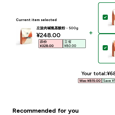
Sel
Current item selected
左旋肉碱氨基酸粉 - 500g
discounted price
¥248.00‎
原价
立省
¥328.00‎
¥80.00‎
Sel
Your total:
¥68
Was ¥815.00‎
Save ¥
Recommended for you