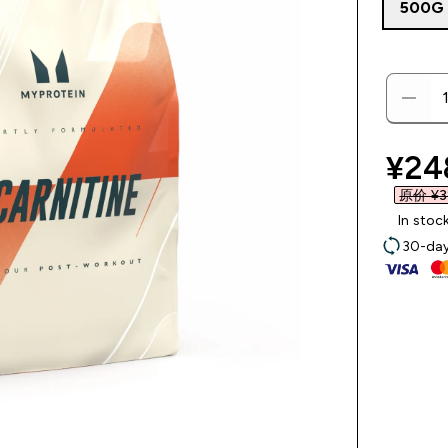
500G
disc
¥248
原价 ¥32
In stoc
30-day