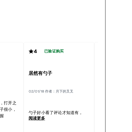
4
4
已验证购买
已验证购
可以
居然有勺子
22/07/17 作者：阿
02/01/18 作者：月下的叉叉
，打开之
原味酸酸的 吃了
子很小，
效 但是前提本身
勺子好小看了评论才知道有，
握
才有效果
阅读更多
阅读更多