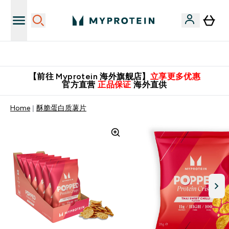
英国制造 精品保证！
【前往 Myprotein 海外旗舰店】
立享更多优惠
官方直营
正品保证
海外直供
Home
酥脆蛋白质薯片