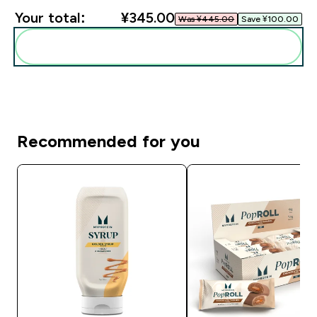
Your total:
¥345.00‎
Was ¥445.00‎
Save ¥100.00‎
Add these to your routine
Recommended for you