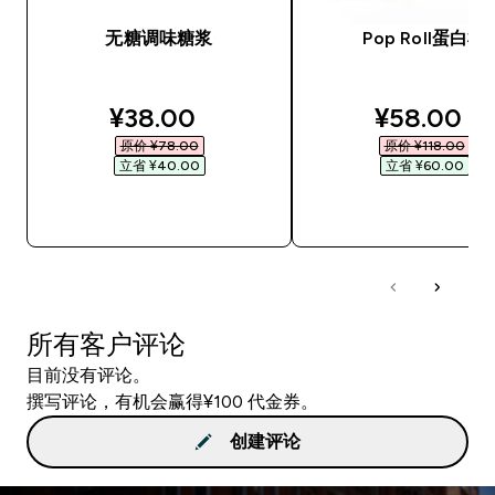
无糖调味糖浆
Pop Roll蛋白棒
discounted price
discounte
¥38.00‎
¥58.00‎
原价 ¥78.00‎
原价 ¥118.00‎
立省 ¥40.00‎
立省 ¥60.00‎
快速购买
快速购买
所有客户评论
目前没有评论。
撰写评论，有机会赢得¥100 代金券。
创建评论