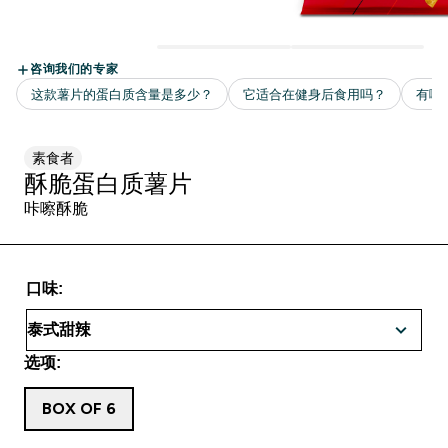
素食者
酥脆蛋白质薯片
咔嚓酥脆
口味:
选项:
BOX OF 6