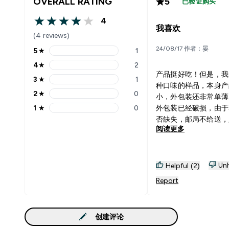
OVERALL RATING
5
已验证购买
4
4 out of 5 stars
我喜欢
(4 reviews)
24/08/17 作者：晏
5
★
1
5 stars rating 1 reviews
4
★
2
4 stars rating 2 reviews
产品挺好吃！但是，我
3
★
1
3 stars rating 1 reviews
种口味的样品，本身产
2
★
0
小，外包装还非常单薄
2 stars rating 0 reviews
1
★
0
外包装已经破损，由于
1 stars rating 0 reviews
否缺失，邮局不给送，
阅读更多
去取！所以，请邮寄时
包装！以前买的东西也
几次！给客户带来很大
烦请将外包装用胶带封
Unh
Helpful (2)
可！而且，并不是很麻
Report
我们之间相隔了半个地
有点远……您说是不是
创建评论