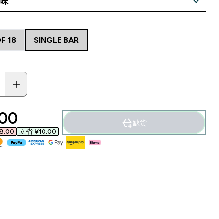
F 18
SINGLE BAR
ounted price
00‎
缺货
.00‎
立省 ¥10.00‎