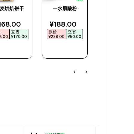
麦烘焙饼干
一水肌酸粉
快速能量胶-精
运动系列(20 
ce
iscounted price
discounted price
168.00‎
¥188.00‎
50g)
价
立省
原价
立省
¥203.19‎
.00‎
¥170.00‎
¥238.00‎
¥50.00‎
快速购买
快速购买
快速购买