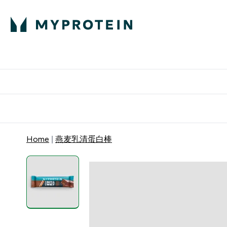
蛋白粉
E
满58
Home
燕麦乳清蛋白棒