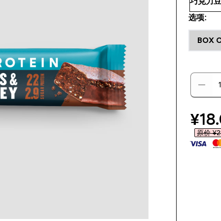
选项:
BOX O
disc
¥18.
原价 ¥28