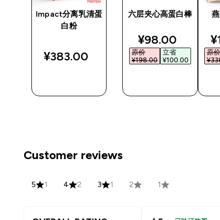
棒
Impact分离乳清蛋
六层夹心高蛋白棒
燕
白粉
ed price
discounted pri
d
¥98.00‎
¥
原价
立省
原
¥383.00‎
00‎
¥198.00‎
¥100.00‎
¥338
快速购买
快速购买
Customer reviews
5
1
4
2
3
1
2
1