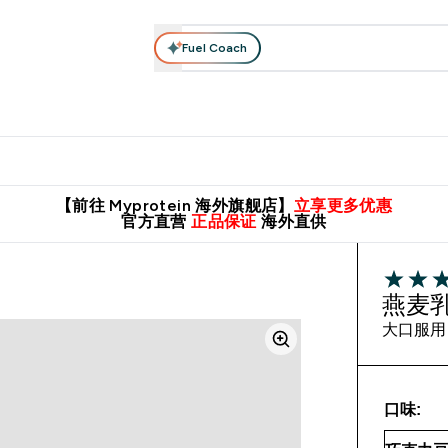
Fuel Coach
肌酸系列
运动服饰
维生素矿物质
高蛋白零食
素食系列
nter 蛋白粉 submenu
Enter 运动服饰 submenu
⌄
⌄
8元包邮！
英国制造 精品保证！
推荐亲友，赢取双份福利！
临期
【前往 Myprotein 海外旗舰店】
立享更多优惠
官方直营
正品保证
海外直供
4 out of 
燕麦乳
大口服用
口味: