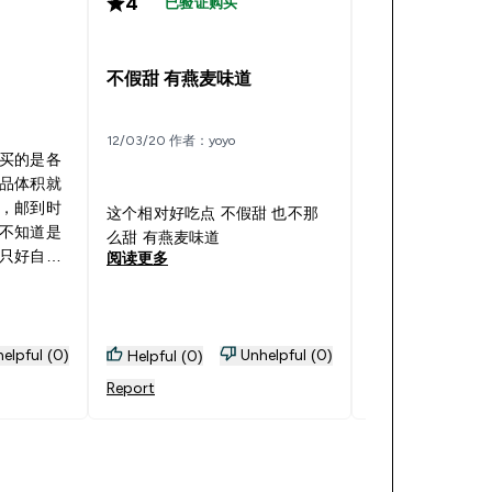
4
4
已验证购买
已验证购
不假甜 有燕麦味道
蛋白棒
12/03/20 作者：yoyo
09/08/18 作者：
买的是各
品体积就
，邮到时
这个相对好吃点 不假甜 也不那
不知道是
还算不错吧
么甜 有燕麦味道
阅读更多
只好自己
阅读更多
加强一下
是破了好
的麻烦！
结实点即
elpful (0)
Unhelpful (0)
Helpful (0)
Helpful (0)
烦！必竟
Report
Report
球，路途
？