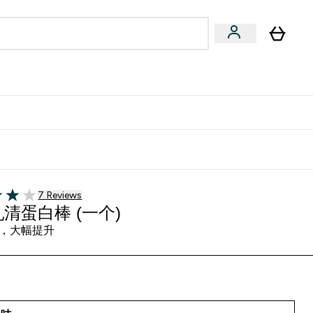
专家建议
Enter 专家建议 submenu
⌄
特惠清单！
7 customer reviews
7 Reviews
5 stars
清蛋白棒 (一个)
，大幅提升