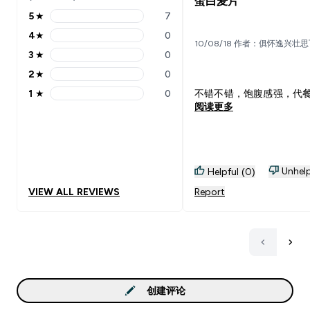
蛋白麦片
5
★
7
5 stars rating 7 reviews
4
★
0
4 stars rating 0 reviews
10/08/18 作者：俱怀逸兴壮
3
★
0
3 stars rating 0 reviews
2
★
0
2 stars rating 0 reviews
1
★
0
不错不错，饱腹感强，代
1 stars rating 0 reviews
阅读更多
Unhelp
Helpful (0)
VIEW ALL REVIEWS
Report
创建评论